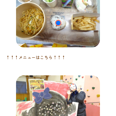
情報公開
園生活
園の一日
年間行事
食育
↑↑↑メニューはこちら↑↑↑
保育内容
交通アクセス
お問い合わせ
サイトポリシー