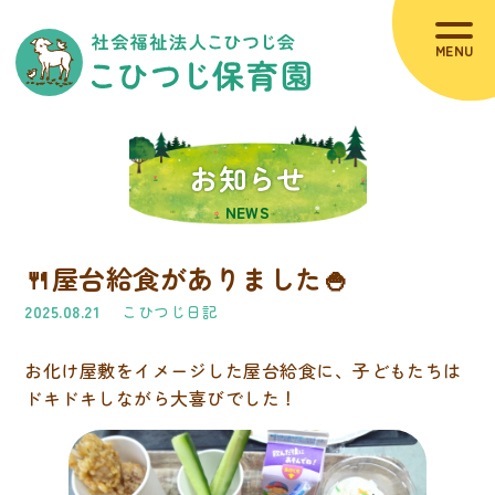
HOME
お知らせ
お知らせ
NEWS
当園について
🍴屋台給食がありました🍚
園の概要（MVP)
2025.08.21
こひつじ日記
職員紹介
お化け屋敷をイメージした屋台給食に、子どもたちは
施設紹介
ドキドキしながら大喜びでした！
コラム
災害時の避難場所