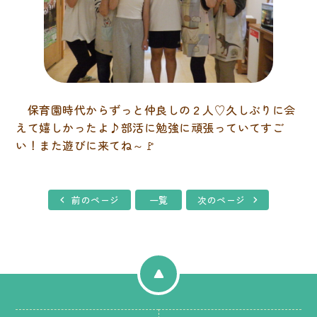
情報公開
園生活
園の一日
保育園時代からずっと仲良しの２人♡久しぶりに会
年間行事
えて嬉しかったよ♪部活に勉強に頑張っていてすご
い！また遊びに来てね～🚩
食育
保育内容
前のページ
一覧
次のページ
交通アクセス
お問い合わせ
サイトポリシー