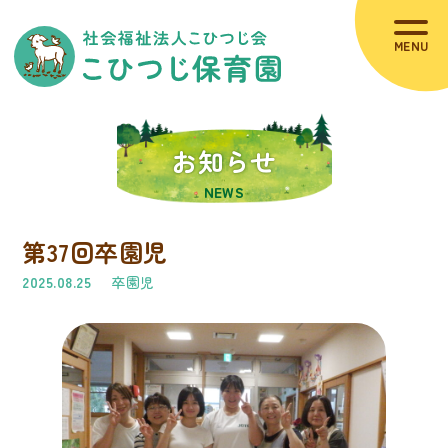
HOME
お知らせ
お知らせ
NEWS
当園について
第37回卒園児
園の概要（MVP)
2025.08.25
卒園児
職員紹介
施設紹介
コラム
災害時の避難場所