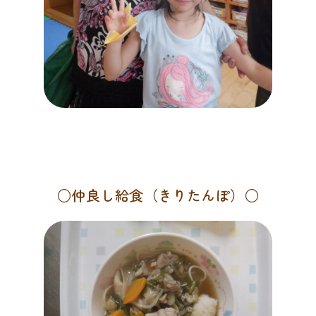
○仲良し給食（きりたんぽ）○