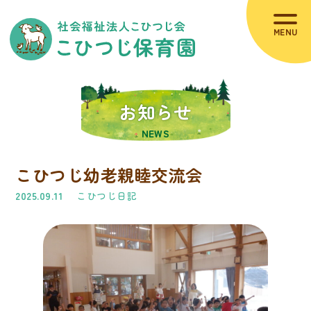
HOME
お知らせ
お知らせ
NEWS
当園について
こひつじ幼老親睦交流会
園の概要（MVP)
2025.09.11
こひつじ日記
職員紹介
施設紹介
コラム
災害時の避難場所