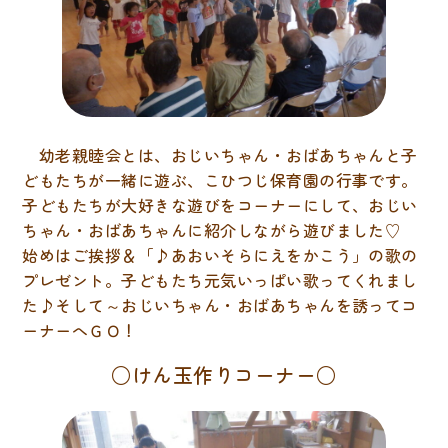
情報公開
園生活
園の一日
幼老親睦会とは、おじいちゃん・おばあちゃんと子
年間行事
どもたちが一緒に遊ぶ、こひつじ保育園の行事です。
子どもたちが大好きな遊びをコーナーにして、おじい
食育
ちゃん・おばあちゃんに紹介しながら遊びました♡
始めはご挨拶＆「♪あおいそらにえをかこう」の歌の
保育内容
プレゼント。子どもたち元気いっぱい歌ってくれまし
た♪そして～おじいちゃん・おばあちゃんを誘ってコ
交通アクセス
ーナーへＧＯ！
○けん玉作りコーナー○
お問い合わせ
サイトポリシー